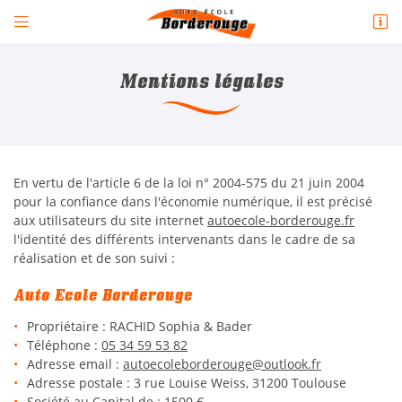


3 rue Louise Weiss
31200 Toulouse
05 34 59 53 82
Mentions légales
En vertu de l'article 6 de la loi n° 2004-575 du 21 juin 2004
pour la confiance dans l'économie numérique, il est précisé
aux utilisateurs du site internet
autoecole-borderouge.fr
l'identité des différents intervenants dans le cadre de sa
réalisation et de son suivi :
Adresse email de réception

Auto Ecole Borderouge
En cochant cette case, vous consentez à recevoir nos propositions commerciales à
l'adresse email indiqué ci-dessus. Vous pouvez vous désinscrire à tout moment en
Propriétaire : RACHID Sophia & Bader
utilisant
le formulaire de désinscription
.
Téléphone :
05 34 59 53 82
Adresse email :
INSCRIPTION
Adresse postale : 3 rue Louise Weiss, 31200 Toulouse
Société au Capital de : 1500 €