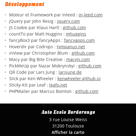
Contact
Développement
Rejoignez-nou
Moteur et Framework par Inleed :
in-leed.com
jQuery par John Resig :
jquery.com
JS Cookie par Klaus Hartl :
github.com
countTo par Matt Huggins :
mhuggins
fancyBox3 par fancyApps :
fancyapps.com
Hoverdir par Codrops :
tympanus.net
inView par Christopher Blum :
github.com
Macy par Big Bite Creative :
macyjs.com
PickMeUp par Nazar Mokrynskyi :
github.com
QR Code par Lars Jung :
larsjung.de
Slick par Ken Wheeler :
kenwheeler.github.io
Sticky-Kit par Leaf :
leafo.net
PHPMailer par Marcus Bointon :
github.com
Auto Ecole Borderouge
3 rue Louise Weiss
31200 Toulouse
Afficher la carte