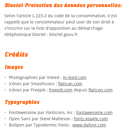
Bloctel-Protection des données personnelles:
Selon l'article L.223-2 du code de la consommation, il est
rappelé que le consommateur peut user de son droit à
s'inscrire sur la liste d'opposition au démarchage
Une questio
téléphonique bloctel : bloctel.gouv.fr
Accueil
05 34 59 53 
Crédits
Code
rmis voiture
Images
ermis moto
Photographies par Inleed :
in-leed.com
Icônes par Smashicons :
flaticon.com
Galerie
Icônes par Freepik :
freepik.com
depuis
flaticon.com
Restez info
abel Qualité
Typographies
INSCRIPTION NEW
FontAwesome par Fonticons, Inc :
fontawesome.com
Actualités
Open Sans par Steve Matteson :
fonts.google.com
Avis
Bullpen par Typodermic Fonts :
www.dafont.com