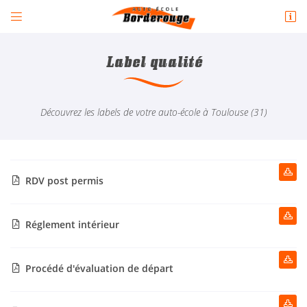


3 rue Louise Weiss
31200 Toulouse
05 34 59 53 82
Label qualité
Découvrez les labels de votre auto-école à Toulouse (31)

RDV post permis

Adresse email de réception


Réglement intérieur

En cochant cette case, vous consentez à recevoir nos propositions commerciales à
l'adresse email indiqué ci-dessus. Vous pouvez vous désinscrire à tout moment en
utilisant
le formulaire de désinscription
.

Procédé d'évaluation de départ

INSCRIPTION
