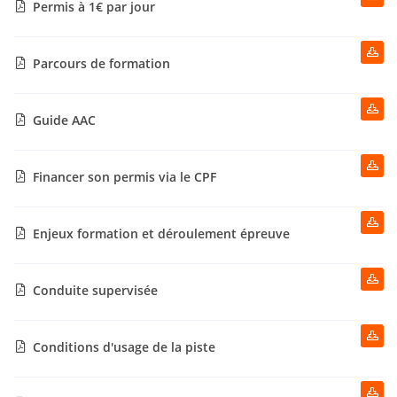
Permis à 1€ par jour


Parcours de formation


Guide AAC


Une questio
Financer son permis via le CPF

Accueil

Enjeux formation et déroulement épreuve

05 34 59 53 
Code
rmis voiture

Conduite supervisée

ermis moto

Conditions d'usage de la piste

Galerie
Restez info
abel Qualité
